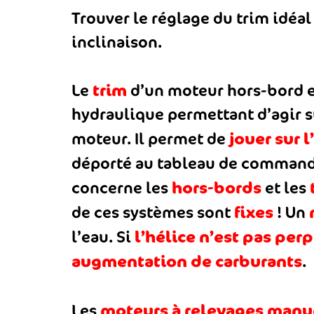
Trouver le réglage du trim idéal
inclinaison.
trim
Le
d’un moteur hors-bord e
hydraulique permettant d’agir sur
jouer sur l
moteur. Il permet de
déporté au tableau de command
hors-bords
concerne les
et les
fixes
de ces systèmes sont
! Un
l’hélice n’est pas per
l’eau. Si
augmentation de carburants
.
moteurs à relevages manu
Les