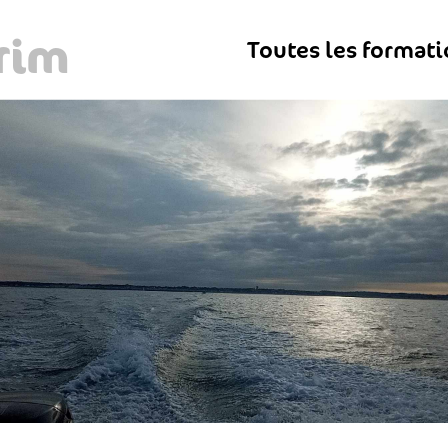
trim
Toutes les format