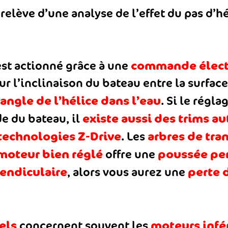
 relève d’une analyse de l’effet du pas d
commande élec
st actionné grâce à une
 l’inclinaison du bateau entre la surface 
’angle de l’hélice dans l’eau
. Si le régla
existe aussi des trims a
e du bateau, il
technologies Z-Drive
arbres de tra
. Les
moteur bien réglé
poussée pe
offre une
pendiculaire
perte 
, alors vous aurez une
els
moteurs infé
concernent souvent les