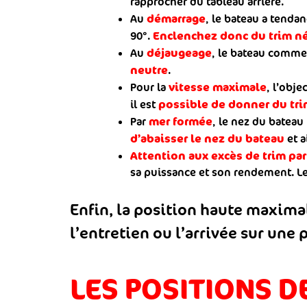
rapprocher du tableau arrière.
démarrage
Au
, le bateau a tendan
Enclenchez donc du trim né
90°.
déjaugeage
Au
, le bateau commen
neutre
.
vitesse maximale
Pour la
, l’obje
possible de donner du tri
il est
mer formée
Par
, le nez du bateau
d’abaisser le nez du bateau
et a
Attention aux excès de trim pa
sa puissance et son rendement. Le
Enfin, la position haute maxima
l’entretien ou l’arrivée sur une 
LES POSITIONS D