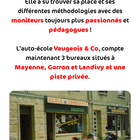
Elle a su trouver sa place et ses
différentes méthodologies avec des
moniteurs
passionnés
toujours plus
et
pédagogues
!
Vaugeois & Co
L’auto-école
, compte
maintenant 3 bureaux situés à
Mayenne, Gorron et Landivy et une
piste privée
.