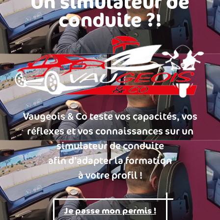
Un simulateur de
conduite ?!
Vaugeois & Co teste vos capacités, vos
réflexes et vos connaissances sur un
simulateur de conduite
afin d’adapter la formation
à votre profil !
Je passe mon permis !