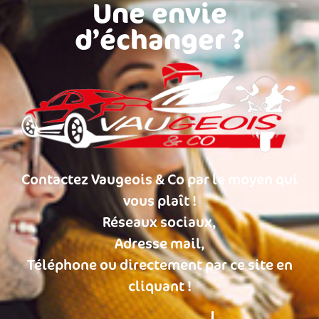
Une envie
d’échanger ?
Contactez Vaugeois & Co par le moyen qui
vous plaît !
Réseaux sociaux,
Adresse mail,
Téléphone ou directement par ce site en
cliquant !