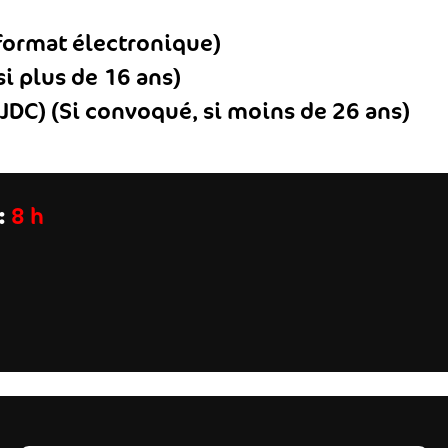
 format électronique)
i plus de 16 ans)
(JDC) (Si convoqué, si moins de 26 ans)
:
8 h